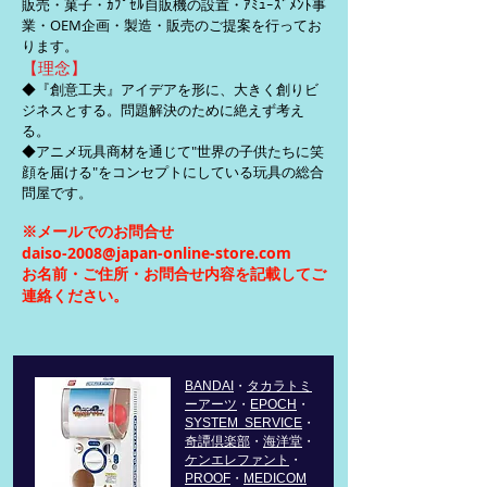
販売・菓子・
ｶﾌﾟｾﾙ自販機の設置・ｱﾐｭｰｽﾞﾒﾝﾄ事
業・OEM企画・製造・販売のご提案を行ってお
ります。
【理念】
◆『創意工夫』アイデアを形に、大きく創りビ
ジネスとする。問題解決のために絶えず考え
る。
◆アニメ玩具商材を通じて"世界の子供たちに笑
顔を届ける"をコンセプトにしている玩具の総合
問屋です。
※メールでのお問合せ
daiso-2008@japan-online-store.com
​お名前・ご住所・お問合せ内容を記載してご
連絡ください。
​BANDAI
・
タカラトミ
ーアーツ
・
EPOCH
・
SYSTEM SERVICE
・
奇譚倶楽部
・
海洋堂
・
ケンエレファント
・
PROOF
・
MEDICOM