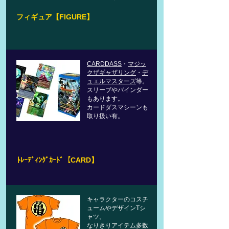
フィギュア【FIGURE】
CARDDASS
・
マジッ
クザギャザリング
・
デ
ュエルマスターズ
等。
スリーブやバインダー
もあります。
​カードダスマシーンも
取り扱い有。
ﾄﾚｰﾃﾞｨﾝｸﾞｶｰﾄﾞ【CARD】
​キャラクターのコスチ
ュームやデザインTシ
ャツ。
​なりきりアイテム多数