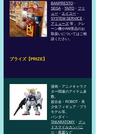
BANPRESTO
・
SEGA
・
TAITO
・
フリ
ュー
・
エイコー
・​
SYSTEM SERVICE
・
アミューズ
等 。クレ
ーン機やAM景品のお
取扱いについてはご相
談ください。
プライズ【PRIZE】
漫画・アニメキャラク
ター関連のアイテム多
数。
超合金・ROBOT・美
少女フィギュア・プラ
モデル等。
バンダイ・
TAKARATOMY
・
グッ
ドスマイルカンパニ
ー
・
寿屋
など